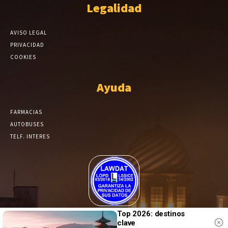
Legalidad
AVISO LEGAL
PRIVACIDAD
COOKIES
Ayuda
FARMACIAS
AUTOBUSES
TELF. INTERES
El Periódico de Yecla alcanza un grado más de compromiso en el
Top 2026: destinos
clave
tratamiento de sus datos.