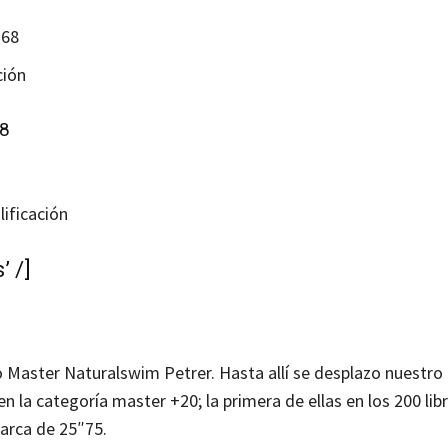
″68
ción
08
ificación
 /]
eo Master Naturalswim Petrer. Hasta allí se desplazo nuestr
 la categoría master +20; la primera de ellas en los 200 lib
marca de 25″75.