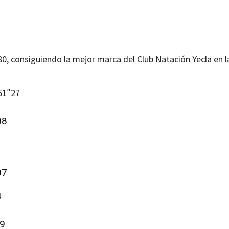
0, consiguiendo la mejor marca del Club Natación Yecla en l
’51″27
08
07
4
09