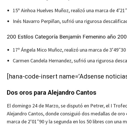
15º Ainhoa Huelves Muñoz, realizó una marca de 4’21
Inés Navarro Perpiñan, sufrió una rigurosa descalifica
200 Estilos Categoría Benjamín Femenino año 20
17º Ángela Mico Muñoz, realizó una marca de 3’49″30
Carmen Candela Hernandez, sufrió una rigurosa descal
[hana-code-insert name=’Adsense noticias’
Dos oros para Alejandro Cantos
El domingo 24 de Marzo, se disputó en Petrer, el I Trof
Alejandro Cantos, donde consiguió dos medallas de oro en
marca de 2’01″90 y la segunda en los 50 libres con una 