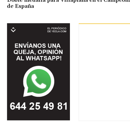
Doble medalla para Villaplana en el Campeon
de España