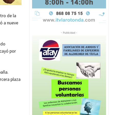
tro de la
ió a nueve
- Publicidad -
ndo
 cayó por
paña.
rcera plaza