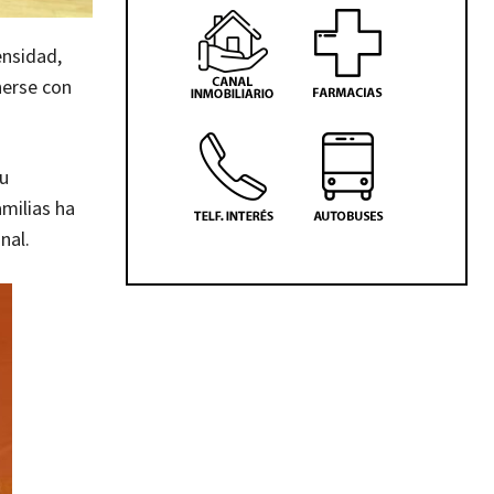
ensidad,
nerse con
su
amilias ha
nal.