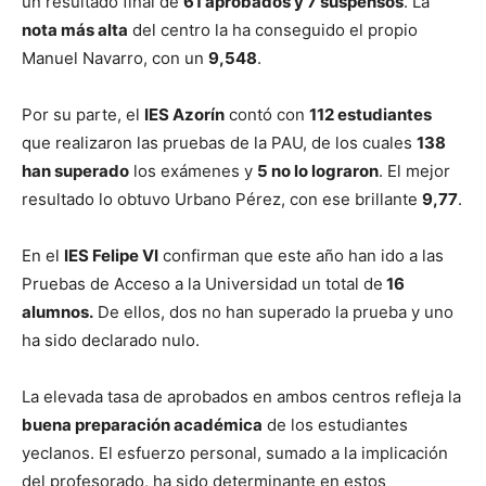
un resultado final de
61 aprobados y 7 suspensos
. La
nota más alta
del centro la ha conseguido el propio
Manuel Navarro, con un
9,548
.
Por su parte, el
IES Azorín
contó con
112 estudiantes
que realizaron las pruebas de la PAU, de los cuales
138
han superado
los exámenes y
5 no lo lograron
. El mejor
resultado lo obtuvo Urbano Pérez, con ese brillante
9,77
.
En el
IES Felipe VI
confirman que este año han ido a las
Pruebas de Acceso a la Universidad un total de
16
alumnos.
De ellos, dos no han superado la prueba y uno
ha sido declarado nulo.
La elevada tasa de aprobados en ambos centros refleja la
buena preparación académica
de los estudiantes
yeclanos. El esfuerzo personal, sumado a la implicación
del profesorado, ha sido determinante en estos