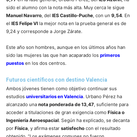
sido el alumno con la nota más alta. Muy cerca le sigue
Manuel Navarro
, del
IES Castillo-Puche
, con un
9,54
. En
el
IES Felipe VI
la mejor nota en la prueba general es de
9,24 y corresponde a Jorge Zárate.
Este año son hombres, aunque en los últimos años han
sido las mujeres las que han acaparado los
primeros
puestos
en los dos centros.
Futuros científicos con destino Valencia
Ambos jóvenes tienen como objetivo continuar sus
estudios
universitarios en
Valencia
. Urbano Pérez ha
alcanzado una
nota ponderada de 13,47
, suficiente para
acceder a titulaciones de gran exigencia como
Física o
Ingeniería Aeroespacial
. Según ha explicado, se decanta
por
Física
, y afirma estar
satisfecho
con el resultado
obtenido. “Los exámenes comunes no fueron