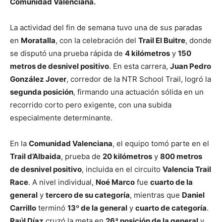
Comunidad Valenciana.
La actividad del fin de semana tuvo una de sus paradas
en
Moratalla
, con la celebración del
Trail El Buitre
, donde
se disputó una prueba rápida de
4 kilómetros
y
150
metros de desnivel positivo
. En esta carrera,
Juan Pedro
González Jover
, corredor de la NTR School Trail, logró la
segunda posición
, firmando una actuación sólida en un
recorrido corto pero exigente, con una subida
especialmente determinante.
En la
Comunidad Valenciana
, el equipo tomó parte en el
Trail d’Albaida
, prueba de
20 kilómetros
y
800 metros
de desnivel positivo
, incluida en el circuito
Valencia Trail
Race
. A nivel individual,
Noé Marco
fue
cuarto de la
general
y
tercero de su categoría
, mientras que
Daniel
Carrillo
terminó
13º de la general
y
cuarto de categoría
.
Raúl Díaz
cruzó la meta en
26ª posición de la general
y