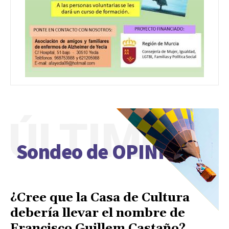
ÚLTIMO
Sondeo de OPINIÓN
¿Cree que la Casa de Cultura
debería llevar el nombre de
Francisco Guillem Castaño?