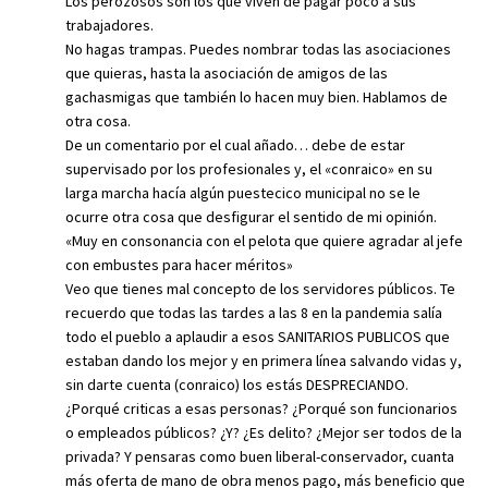
Los perozosos son los que viven de pagar poco a sus
trabajadores.
No hagas trampas. Puedes nombrar todas las asociaciones
que quieras, hasta la asociación de amigos de las
gachasmigas que también lo hacen muy bien. Hablamos de
otra cosa.
De un comentario por el cual añado… debe de estar
supervisado por los profesionales y, el «conraico» en su
larga marcha hacía algún puestecico municipal no se le
ocurre otra cosa que desfigurar el sentido de mi opinión.
«Muy en consonancia con el pelota que quiere agradar al jefe
con embustes para hacer méritos»
Veo que tienes mal concepto de los servidores públicos. Te
recuerdo que todas las tardes a las 8 en la pandemia salía
todo el pueblo a aplaudir a esos SANITARIOS PUBLICOS que
estaban dando los mejor y en primera línea salvando vidas y,
sin darte cuenta (conraico) los estás DESPRECIANDO.
¿Porqué criticas a esas personas? ¿Porqué son funcionarios
o empleados públicos? ¿Y? ¿Es delito? ¿Mejor ser todos de la
privada? Y pensaras como buen liberal-conservador, cuanta
más oferta de mano de obra menos pago, más beneficio que