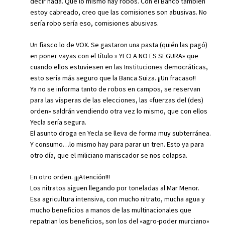
decir nada. Que lo mismo hay robos. Con el Banco también
estoy cabreado, creo que las comisiones son abusivas. No
sería robo sería eso, comisiones abusivas.
Un fiasco lo de VOX. Se gastaron una pasta (quién las pagó)
en poner vayas con el título » YECLA NO ES SEGURA» que
cuando ellos estuviesen en las Instituciones democráticas,
esto sería más seguro que la Banca Suiza. ¡¡Un fracaso!!
Ya no se informa tanto de robos en campos, se reservan
para las vísperas de las elecciones, las «fuerzas del (des)
orden» saldrán vendiendo otra vez lo mismo, que con ellos
Yecla sería segura.
El asunto droga en Yecla se lleva de forma muy subterránea.
Y consumo…lo mismo hay para parar un tren. Esto ya para
otro día, que el miliciano mariscador se nos colapsa.
En otro orden. ¡¡¡Atención!!!
Los nitratos siguen llegando por toneladas al Mar Menor.
Esa agricultura intensiva, con mucho nitrato, mucha agua y
mucho beneficios a manos de las multinacionales que
repatrian los beneficios, son los del «agro-poder murciano»