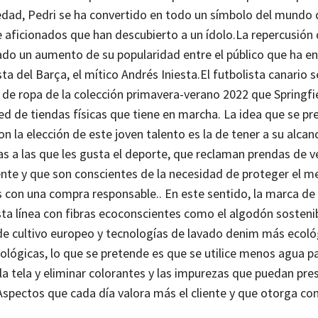
 edad, Pedri se ha convertido en todo un símbolo del mundo 
e aficionados que han descubierto a un ídolo.
La repercusión 
ocado un aumento de su popularidad entre el público que ha 
ta del Barça, el mítico Andrés Iniesta.
El futbolista canario 
e ropa de la colección primavera-verano 2022 que Springfie
red de tiendas físicas que tiene en marcha.
La idea que se pr
n la elección de este joven talento es la de tener a su alcan
s a las que les gusta el deporte, que reclaman prendas de v
te y que son conscientes de la necesidad de proteger el m
s con una compra responsable..
En este sentido, la marca d
sta línea con fibras ecoconscientes como el algodón sostenib
no de cultivo europeo y tecnologías de lavado denim más ecoló
ológicas, lo que se pretende es que se utilice menos agua p
la tela y eliminar colorantes y las impurezas que puedan pres
Aspectos que cada día valora más el cliente y que otorga con