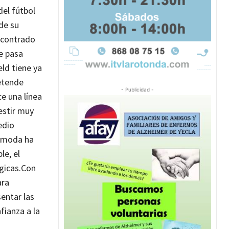
del fútbol
de su
encontrado
se pasa
ld tiene ya
etende
- Publicidad -
ce una línea
estir muy
edio
e moda ha
le, el
gicas.
Con
ara
entar las
fianza a la