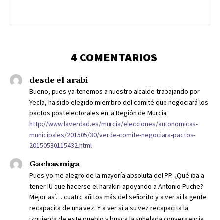
4 COMENTARIOS
desde el arabi
Bueno, pues ya tenemos a nuestro alcalde trabajando por
Yecla, ha sido elegido miembro del comité que negociará los
pactos postelectorales en la Región de Murcia
http://www.laverdad.es/murcia/elecciones/autonomicas-
municipales/201505/30/verde-comite-negociara-pactos-
20150530115432.html
Gachasmiga
Pues yo me alegro de la mayoría absoluta del PP. ¿Qué iba a
tener IU que hacerse el harakiri apoyando a Antonio Puche?
Mejor así… cuatro añitos más del señorito y a ver si la gente
recapacita de una vez. Y a ver si a su vez recapacita la
izquierda de este pueblo y busca la anhelada convergencia