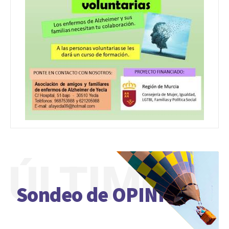
ÚLTIMO
Sondeo de OPINIÓN