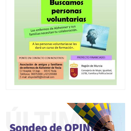
ÚLTIMO
Sondeo de OPINIÓN