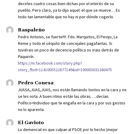
decirles cuatro cosas bien dichas por el interés de su
pueblo. Pero claro, ya lo dijo aquel: el que se mueve… Es
todo tan lamentable que no hay ni por dónde cogerlo.
Raspaleño
Pedro Antonio, se fuerte!!!!. Fdo. Marquitos, El Pevijo, La
Reme y todo el séquito de concejales pagafantas. Si
tuviérais un poco de decencia política os iriais detrás de
Paquirrín.
https://m.facebook.com/story.php?
story_fbid=1141005522677149&id=100003031360475
Pedro Conesa
JUASA,JUAS,JUAS, nos están llamando tontos en la cara y no
se les nota .A buen ritmo están las obras…..decían.
Político=Individuo que te engaña en la cara y por sus gestos
no lo aparenta.
El Gavioto
Lo demencial es que culpan al PSOE por lo hecho (mejor