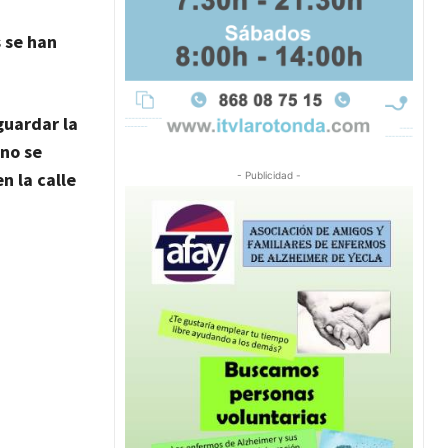
 se han
 guardar la
 no se
n la calle
- Publicidad -