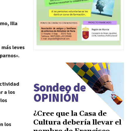
mo, Illa
n más leves
uparnos».
Sondeo de
actividad
r a los
OPINIÓN
 los
¿Cree que la Casa de
Cultura debería llevar el
n los