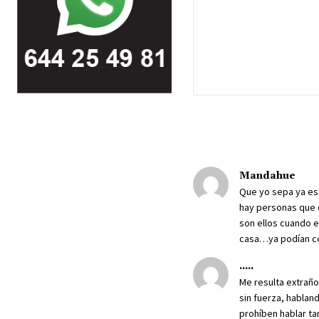
Mandahue
Que yo sepa ya est
hay personas que 
son ellos cuando e
casa…ya podían co
.....
Me resulta extraño
sin fuerza, hablan
prohíben hablar ta