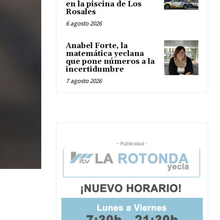
en la piscina de Los
Rosales
6 agosto 2026
Anabel Forte, la
matemática yeclana
que pone números a la
incertidumbre
7 agosto 2026
- Publicidad -