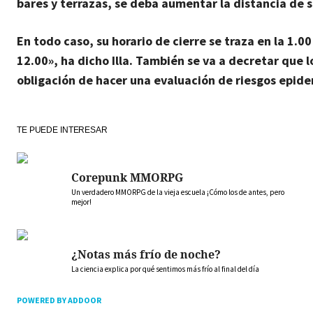
bares y terrazas, se deba aumentar la distancia de s
En todo caso, su horario de cierre se traza en la 1.0
12.00», ha dicho Illa. También se va a decretar que l
obligación de hacer una evaluación de riesgos epide
TE PUEDE INTERESAR
Corepunk MMORPG
Un verdadero MMORPG de la vieja escuela ¡Cómo los de antes, pero
mejor!
¿Notas más frío de noche?
La ciencia explica por qué sentimos más frío al final del día
POWERED BY ADDOOR