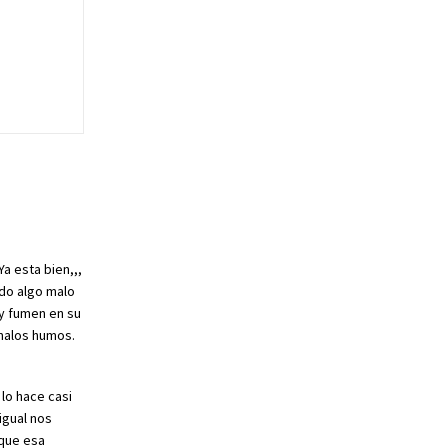
a esta bien,,,
do algo malo
 y fumen en su
malos humos.
lo hace casi
igual nos
 que esa