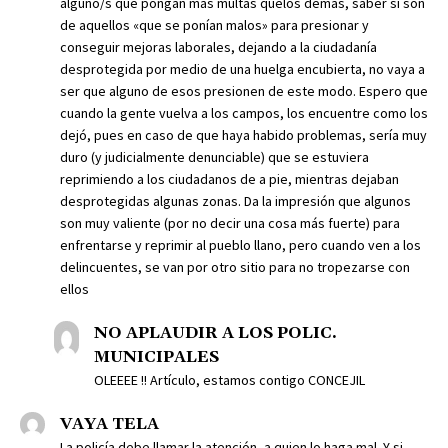
alguno/s que pongan más multas quelos demás, saber si son
de aquellos «que se ponían malos» para presionar y
conseguir mejoras laborales, dejando a la ciudadanía
desprotegida por medio de una huelga encubierta, no vaya a
ser que alguno de esos presionen de este modo. Espero que
cuando la gente vuelva a los campos, los encuentre como los
dejó, pues en caso de que haya habido problemas, sería muy
duro (y judicialmente denunciable) que se estuviera
reprimiendo a los ciudadanos de a pie, mientras dejaban
desprotegidas algunas zonas. Da la impresión que algunos
son muy valiente (por no decir una cosa más fuerte) para
enfrentarse y reprimir al pueblo llano, pero cuando ven a los
delincuentes, se van por otro sitio para no tropezarse con
ellos
NO APLAUDIR A LOS POLIC.
MUNICIPALES
OLEEEE !! Artículo, estamos contigo CONCEJIL
VAYA TELA
La policía debe llamar la atención, a quien lo haga mal. Y si