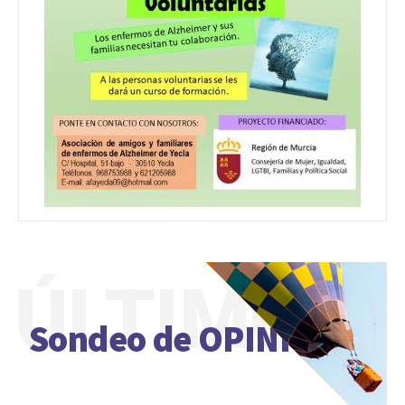
ÚLTIMO
Sondeo de OPINIÓN