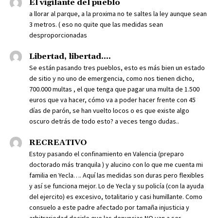
El vigilante del pueblo
a llorar al parque, a la proxima no te saltes la ley aunque sean
3 metros. ( eso no quite que las medidas sean
desproporcionadas
Libertad, libertad....
Se están pasando tres pueblos, esto es más bien un estado
de sitio y no uno de emergencia, como nos tienen dicho,
700.000 multas , el que tenga que pagar una multa de 1.500
euros que va hacer, cómo va a poder hacer frente con 45
días de parón, se han vuelto locos o es que existe algo
oscuro detrás de todo esto? a veces tengo dudas..
RECREATIVO
Estoy pasando el confinamiento en Valencia (preparo
doctorado más tranquila ) y alucino con lo que me cuenta mi
familia en Yecla…. Aquí las medidas son duras pero flexibles
y así se funciona mejor. Lo de Yecla y su policía (con la ayuda
del ejercito) es excesivo, totalitario y casi humillante. Como
consuelo a este padre afectado por tamaña injusticia y