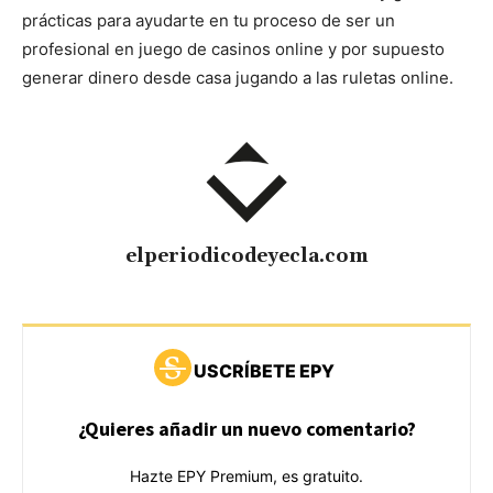
prácticas
para ayudarte en tu proceso de ser un
profesional en juego de casinos online y por supuesto
generar dinero desde casa jugando a las ruletas online.
elperiodicodeyecla.com
USCRÍBETE EPY
¿Quieres añadir un nuevo comentario?
Hazte EPY Premium, es gratuito.