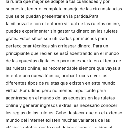
la ruleta que mejor se adapte a tus cualidades y por
supuesto, tener el completo manejo de las circunstancias
que se te puedan presentar en la partida.
Para
familiarizarte con el entorno virtual de las ruletas online,
puedes experimentar sin gastar tu dinero en las ruletas
gratis. Estos sitios son utilizados por muchos para
perfeccionar técnicas sin arriesgar dinero. Para un
principiante que recién se está adentrando en el mundo
de las apuestas digitales o para un experto en el tema de
las ruletas online, es recomendable siempre que vayas a
intentar una nueva técnica, probar trucos o ver los
diferentes tipos de ruletas que existen en este mundo
virtual.
Por ultimo pero no menos importante para
adentrarse en el mundo de las apuestas en las ruletas
online y generar ingresos extras, es necesario conocer
las reglas de las ruletas. Cabe destacar que en el extenso
mundo del internet existen muchas variantes de las
clásicas ruletas, por lo cual debes asegurarte bien al