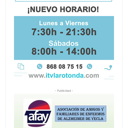
- Publicidad -