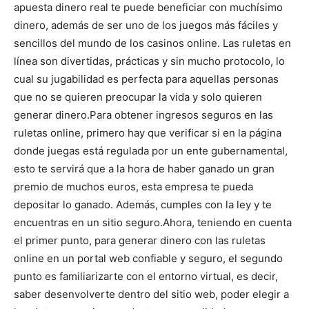
apuesta dinero real
te puede beneficiar con muchísimo
dinero, además de ser uno de los juegos más fáciles y
sencillos del mundo de los casinos online. Las ruletas en
línea son divertidas, prácticas y sin mucho protocolo, lo
cual su jugabilidad es perfecta para aquellas personas
que no se quieren preocupar la vida y solo quieren
generar dinero.
Para obtener ingresos seguros en las
ruletas online, primero hay que verificar si en la página
donde juegas está regulada por un ente gubernamental,
esto te servirá que a la hora de haber ganado un gran
premio de muchos euros, esta empresa te pueda
depositar lo ganado. Además, cumples con la ley y te
encuentras en un sitio seguro.
Ahora, teniendo en cuenta
el primer punto, para generar dinero con las ruletas
online en un portal web confiable y seguro, el segundo
punto es familiarizarte con el entorno virtual, es decir,
saber desenvolverte dentro del sitio web, poder elegir a