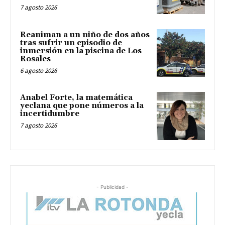
7 agosto 2026
Reaniman a un niño de dos años
tras sufrir un episodio de
inmersión en la piscina de Los
Rosales
6 agosto 2026
Anabel Forte, la matemática
yeclana que pone números a la
incertidumbre
7 agosto 2026
- Publicidad -