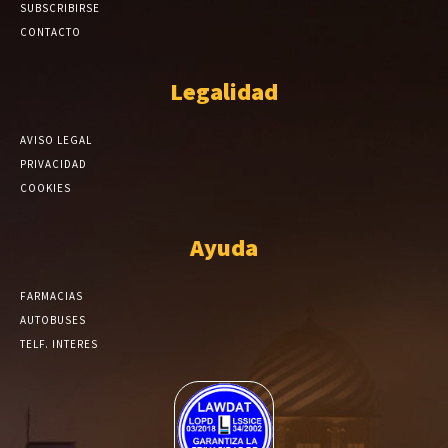
SUBSCRIBIRSE
CONTACTO
Legalidad
AVISO LEGAL
PRIVACIDAD
COOKIES
Ayuda
FARMACIAS
AUTOBUSES
TELF. INTERES