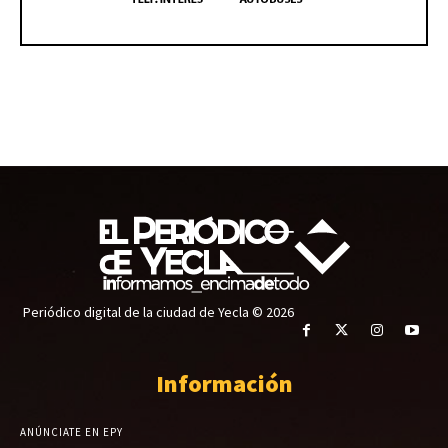
Periódico digital de la ciudad de Yecla © 2026
Información
ANÚNCIATE EN EPY