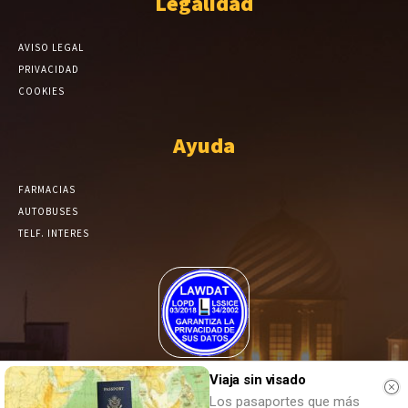
Legalidad
AVISO LEGAL
PRIVACIDAD
COOKIES
Ayuda
FARMACIAS
AUTOBUSES
TELF. INTERES
El Periódico de Yecla alcanza un grado más de compromiso en el
Viaja sin visado
tratamiento de sus datos.
Los pasaportes que más