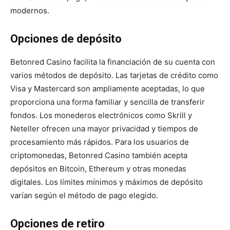
modernos.
Opciones de depósito
Betonred Casino facilita la financiación de su cuenta con
varios métodos de depósito. Las tarjetas de crédito como
Visa y Mastercard son ampliamente aceptadas, lo que
proporciona una forma familiar y sencilla de transferir
fondos. Los monederos electrónicos como Skrill y
Neteller ofrecen una mayor privacidad y tiempos de
procesamiento más rápidos. Para los usuarios de
criptomonedas, Betonred Casino también acepta
depósitos en Bitcoin, Ethereum y otras monedas
digitales. Los límites mínimos y máximos de depósito
varían según el método de pago elegido.
Opciones de retiro