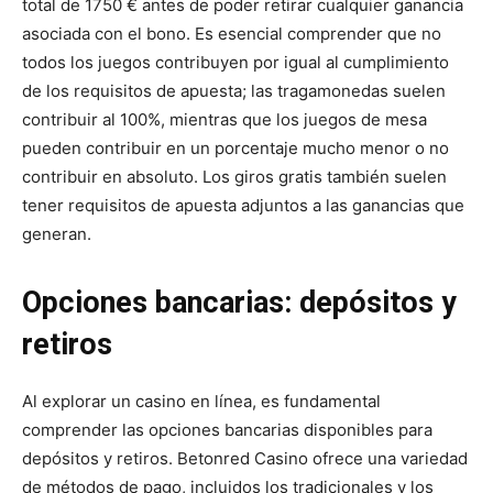
total de 1750 € antes de poder retirar cualquier ganancia
asociada con el bono. Es esencial comprender que no
todos los juegos contribuyen por igual al cumplimiento
de los requisitos de apuesta; las tragamonedas suelen
contribuir al 100%, mientras que los juegos de mesa
pueden contribuir en un porcentaje mucho menor o no
contribuir en absoluto. Los giros gratis también suelen
tener requisitos de apuesta adjuntos a las ganancias que
generan.
Opciones bancarias: depósitos y
retiros
Al explorar un casino en línea, es fundamental
comprender las opciones bancarias disponibles para
depósitos y retiros. Betonred Casino ofrece una variedad
de métodos de pago, incluidos los tradicionales y los