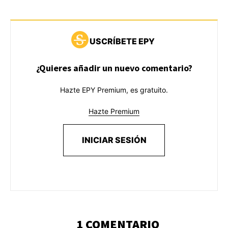
USCRÍBETE EPY
¿Quieres añadir un nuevo comentario?
Hazte EPY Premium, es gratuito.
Hazte Premium
INICIAR SESIÓN
1 COMENTARIO