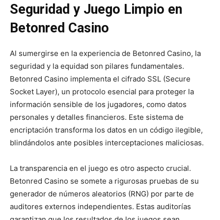
Seguridad y Juego Limpio en
Betonred Casino
Al sumergirse en la experiencia de Betonred Casino, la
seguridad y la equidad son pilares fundamentales.
Betonred Casino implementa el cifrado SSL (Secure
Socket Layer), un protocolo esencial para proteger la
información sensible de los jugadores, como datos
personales y detalles financieros. Este sistema de
encriptación transforma los datos en un código ilegible,
blindándolos ante posibles interceptaciones maliciosas.
La transparencia en el juego es otro aspecto crucial.
Betonred Casino se somete a rigurosas pruebas de su
generador de números aleatorios (RNG) por parte de
auditores externos independientes. Estas auditorías
garantizan que los resultados de los juegos sean