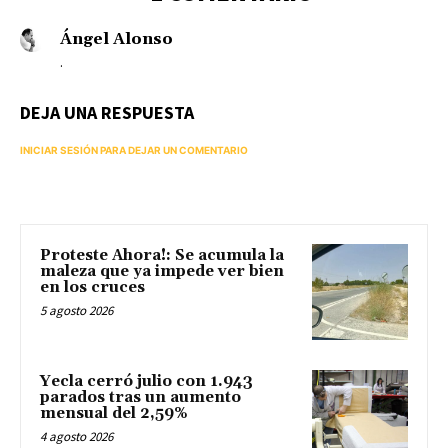
Ángel Alonso
.
DEJA UNA RESPUESTA
INICIAR SESIÓN PARA DEJAR UN COMENTARIO
Proteste Ahora!: Se acumula la
maleza que ya impede ver bien
en los cruces
5 agosto 2026
Yecla cerró julio con 1.943
parados tras un aumento
mensual del 2,59%
4 agosto 2026