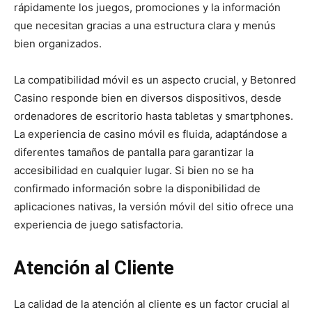
rápidamente los juegos, promociones y la información
que necesitan gracias a una estructura clara y menús
bien organizados.
La compatibilidad móvil es un aspecto crucial, y Betonred
Casino responde bien en diversos dispositivos, desde
ordenadores de escritorio hasta tabletas y smartphones.
La experiencia de casino móvil es fluida, adaptándose a
diferentes tamaños de pantalla para garantizar la
accesibilidad en cualquier lugar. Si bien no se ha
confirmado información sobre la disponibilidad de
aplicaciones nativas, la versión móvil del sitio ofrece una
experiencia de juego satisfactoria.
Atención al Cliente
La calidad de la atención al cliente es un factor crucial al