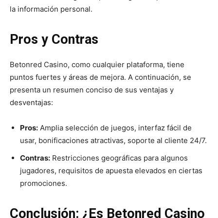
la información personal.
Pros y Contras
Betonred Casino, como cualquier plataforma, tiene
puntos fuertes y áreas de mejora. A continuación, se
presenta un resumen conciso de sus ventajas y
desventajas:
Pros:
Amplia selección de juegos, interfaz fácil de
usar, bonificaciones atractivas, soporte al cliente 24/7.
Contras:
Restricciones geográficas para algunos
jugadores, requisitos de apuesta elevados en ciertas
promociones.
Conclusión: ¿Es Betonred Casino