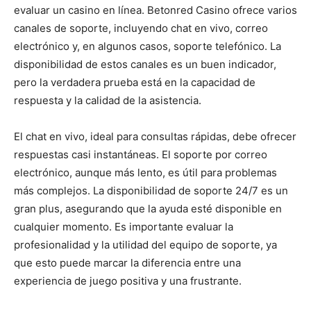
evaluar un casino en línea. Betonred Casino ofrece varios
canales de soporte, incluyendo chat en vivo, correo
electrónico y, en algunos casos, soporte telefónico. La
disponibilidad de estos canales es un buen indicador,
pero la verdadera prueba está en la capacidad de
respuesta y la calidad de la asistencia.
El chat en vivo, ideal para consultas rápidas, debe ofrecer
respuestas casi instantáneas. El soporte por correo
electrónico, aunque más lento, es útil para problemas
más complejos. La disponibilidad de soporte 24/7 es un
gran plus, asegurando que la ayuda esté disponible en
cualquier momento. Es importante evaluar la
profesionalidad y la utilidad del equipo de soporte, ya
que esto puede marcar la diferencia entre una
experiencia de juego positiva y una frustrante.