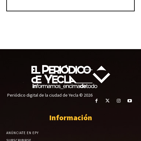
Periódico digital de la ciudad de Yecla © 2026
Información
ANÚNCIATE EN EPY
SUBSCRIBIRSE