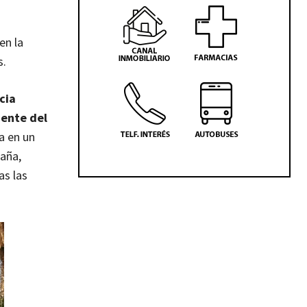
en la
s.
cia
ente del
a en un
aña,
as las