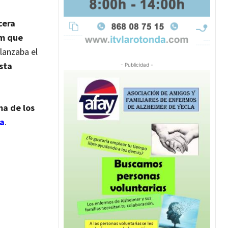
cera
m que
 lanzaba el
sta
- Publicidad -
ma de los
ra
.