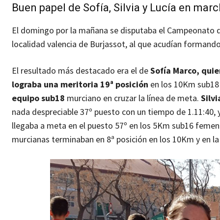
Buen papel de Sofía, Silvia y Lucía en mar
El domingo por la mañana se disputaba el Campeonato d
localidad valencia de Burjassot, al que acudían formando
El resultado más destacado era el de
Sofía Marco, quie
lograba una meritoria 19ª posición
en los 10Km sub18 
equipo sub18
murciano en cruzar la línea de meta.
Silv
nada despreciable 37º puesto con un tiempo de 1.11:40,
llegaba a meta en el puesto 57º en los 5Km sub16 femeni
murcianas terminaban en 8ª posición en los 10Km y en la