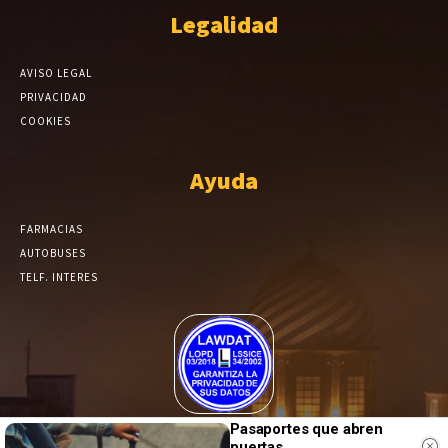
Legalidad
AVISO LEGAL
PRIVACIDAD
COOKIES
Ayuda
FARMACIAS
AUTOBUSES
TELF. INTERES
El Periódico de Yecla alcanza un grado más de compromiso en el
Pasaportes que abren
tratamiento de sus datos.
puertas