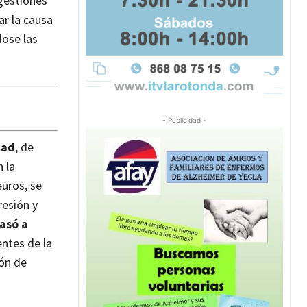
gestiones
ar la causa
dose las
- Publicidad -
dad
, de
 la
uros, se
resión y
pasó a
entes de la
ión de