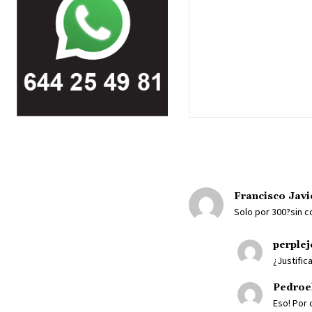
Francisco Javi
Solo por 300?sin 
perplej
¿Justific
Pedroel
Eso! Por 