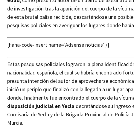
edad
, como presunto autor de un delito de asesinato en
de investigación tras la aparición del cuerpo de la víct
de esta brutal paliza recibida, descartándose una posible
pesquisas policiales en averiguar los lugares donde había 
[hana-code-insert name=’Adsense noticias’ /]
Estas pesquisas policiales lograron la plena identificació
nacionalidad española, el cual se habría encontrado fort
presunta intención del autor de aprovecharse económicam
inició un periplo que finalizó con la llegada a un lugar 
donde, finalmente fue encontrado el cuerpo de la víctima,
disposición judicial en Yecla
decretándose su ingreso e
Comisaría de Yecla y de la Brigada Provincial de Policía J
Murcia.