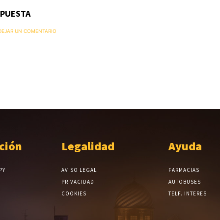
SPUESTA
 DEJAR UN COMENTARIO
ción
Legalidad
Ayuda
PY
AVISO LEGAL
FARMACIAS
PRIVACIDAD
AUTOBUSES
COOKIES
TELF. INTERES