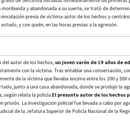
 grado de tentativa.
Iniciadas inmediatamente las primeras 
ima moribunda y abandonada a su suerte, se trató de determin
 vinculación previa de víctima-autor de los hechos y centrán
estado, y con quién, en las horas previas a la agresión.
n del autor de los hechos,
un joven varón de 19 años de e
uitamente con la víctima. Tras entablar una conversación, con
ente de la víctima que llevaba encima entre los 200 y 300 e
apartado, junto a una casa abandonada, donde se produjo la ag
 según relata la policía.
El presunto autor de los hechos 
n prisión.
La investigación policial fue llevada a cabo por ag
udicial de la Jefatura Superior de Policía Nacional de la Reg