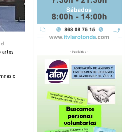
el
s artes
- Publicidad -
imnasio