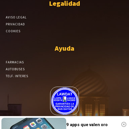
Legalidad
AVISO LEGAL
PRIVACIDAD
COOKIES
Ayuda
FARMACIAS
AUTOBUSES
TELF. INTERES
El Periódico de Yecla alcanza un grado más de compromiso en el
9 apps que valen oro
tratamiento de sus datos.