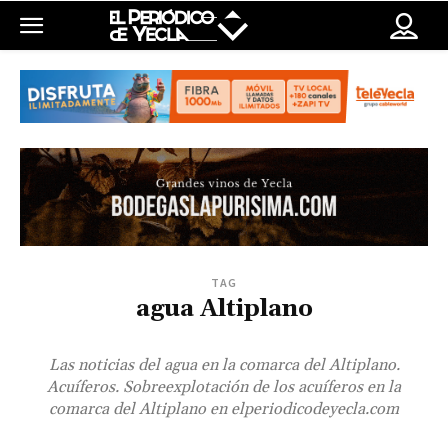
TAG
agua Altiplano
Las noticias del agua en la comarca del Altiplano.
Acuíferos. Sobreexplotación de los acuíferos en la
comarca del Altiplano en elperiodicodeyecla.com