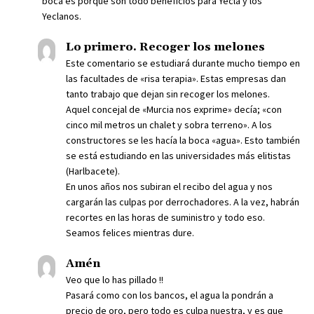
boca es porque son todo beneficios para Yecla y los
Yeclanos.
Lo primero. Recoger los melones
Este comentario se estudiará durante mucho tiempo en
las facultades de «risa terapia». Estas empresas dan
tanto trabajo que dejan sin recoger los melones.
Aquel concejal de «Murcia nos exprime» decía; «con
cinco mil metros un chalet y sobra terreno». A los
constructores se les hacía la boca «agua». Esto también
se está estudiando en las universidades más elitistas
(Harlbacete).
En unos años nos subiran el recibo del agua y nos
cargarán las culpas por derrochadores. A la vez, habrán
recortes en las horas de suministro y todo eso.
Seamos felices mientras dure.
Amén
Veo que lo has pillado !!
Pasará como con los bancos, el agua la pondrán a
precio de oro, pero todo es culpa nuestra, y es que