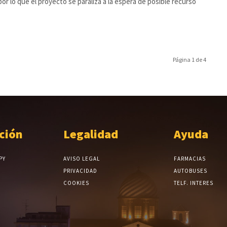
por lo que el proyecto se paraliza a la espera de posible recurso
Página 1 de 4
ción
Legalidad
Ayuda
PY
AVISO LEGAL
FARMACIAS
PRIVACIDAD
AUTOBUSES
COOKIES
TELF. INTERES