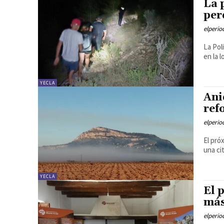
La 
per
elperi
La Pol
en la 
YECLA
Ani
ref
elperi
El pró
una ci
YECLA
El 
más
elperi