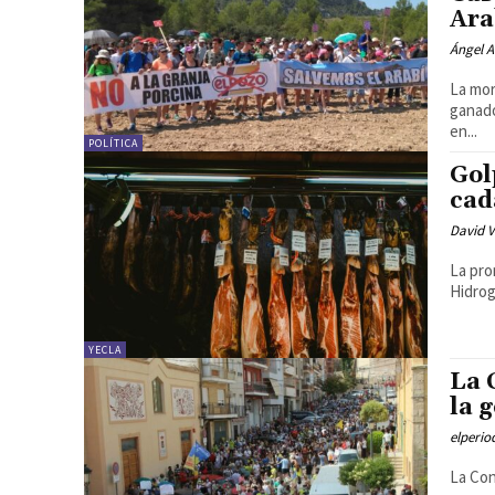
Ara
Ángel A
La mor
ganado
en...
POLÍTICA
Gol
cad
David V
La pro
Hidrog
YECLA
La 
la 
elperi
La Con