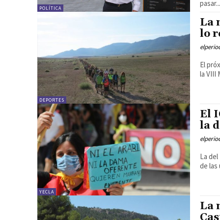
pasar..
POLÍTICA
La 
lo 
elperi
El pró
la VIII
DEPORTES
El 
la 
elperi
La del
de las
YECLA
La 
Cas