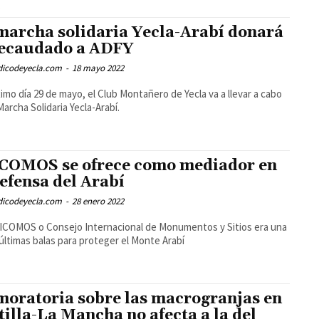
.
marcha solidaria Yecla-Arabí donará
recaudado a ADFY
odicodeyecla.com
-
18 mayo 2022
ximo día 29 de mayo, el Club Montañero de Yecla va a llevar a cabo
 Marcha Solidaria Yecla-Arabí.
ICOMOS se ofrece como mediador en
defensa del Arabí
odicodeyecla.com
-
28 enero 2022
 ICOMOS o Consejo Internacional de Monumentos y Sitios era una
 últimas balas para proteger el Monte Arabí
moratoria sobre las macrogranjas en
tilla-La Mancha no afecta a la del