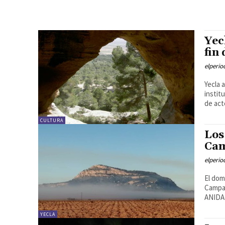
Yec
fin
elperi
Yecla 
instit
de acto
CULTURA
Los
Cam
elperi
El dom
Campañ
ANIDA
YECLA