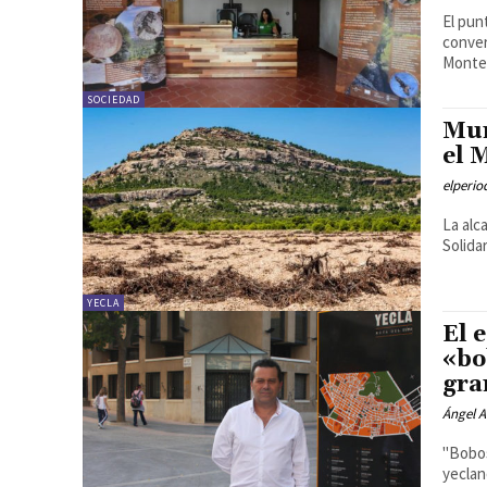
El pun
conver
Monte
SOCIEDAD
Mur
el 
elperi
La alc
Solida
YECLA
El 
«bo
gra
Ángel A
"Bobos
yeclan