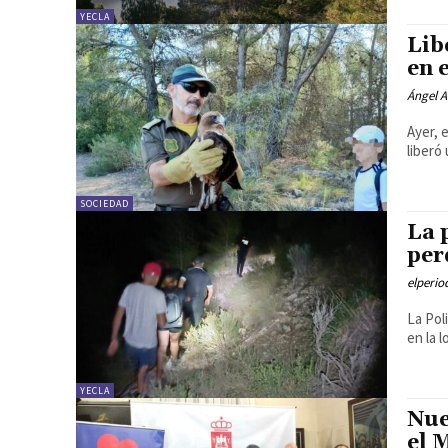
YECLA
Lib
en 
Ángel A
Ayer, 
liberó
SOCIEDAD
La 
per
elperi
La Pol
en la 
YECLA
Nue
el 