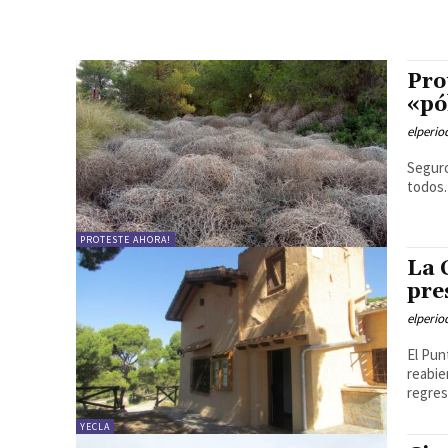
Pro
«pó
elperi
Seguro
todos.
PROTESTE AHORA!
La 
pre
elperi
El Pun
reabie
regres
YECLA