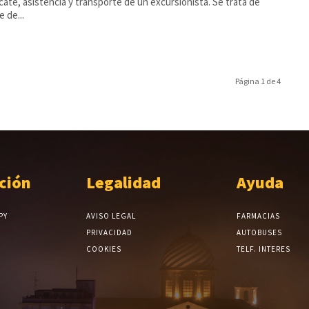
cate, asistencia y transporte de un excursionista. Se trata de
 de...
Página 1 de 4
ción
Legalidad
Ayuda
PY
AVISO LEGAL
FARMACIAS
PRIVACIDAD
AUTOBUSES
COOKIES
TELF. INTERES