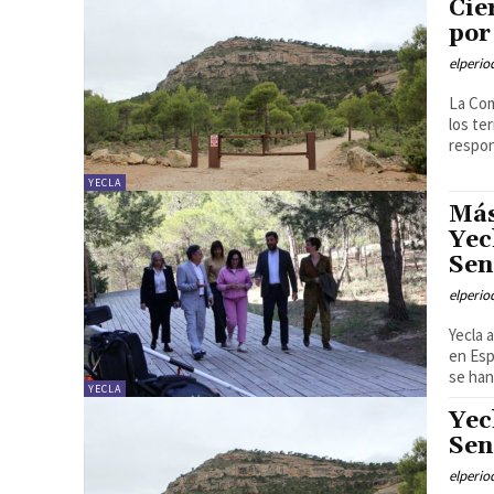
Cie
por
elperi
La Com
los te
respon
YECLA
Más
Yec
Sen
elperi
Yecla 
en Esp
se han
YECLA
Yec
Sen
elperi