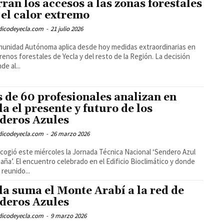
rran los accesos a las zonas forestales
 el calor extremo
odicodeyecla.com
-
21 julio 2026
unidad Autónoma aplica desde hoy medidas extraordinarias en
rrenos forestales de Yecla y del resto de la Región. La decisión
de al...
 de 60 profesionales analizan en
la el presente y futuro de los
deros Azules
odicodeyecla.com
-
26 marzo 2026
acogió este miércoles la Jornada Técnica Nacional ‘Sendero Azul
aña’. El encuentro celebrado en el Edificio Bioclimático y donde
 reunido...
la suma el Monte Arabí a la red de
deros Azules
odicodeyecla.com
-
9 marzo 2026