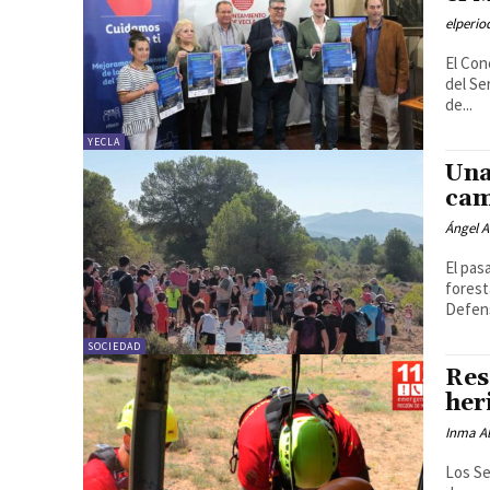
elperi
El Con
del Se
de...
YECLA
Una
cam
Ángel A
El pas
forest
Defens
SOCIEDAD
Res
her
Inma Al
Los Se