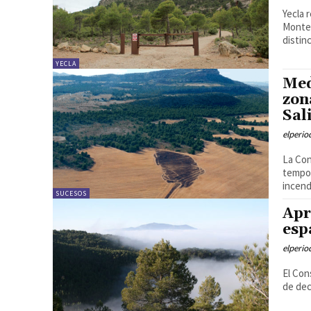
Yecla 
Monte 
distinc
YECLA
Med
zon
Sal
elperi
La Con
tempor
incend
SUCESOS
Apr
esp
elperi
El Con
de dec