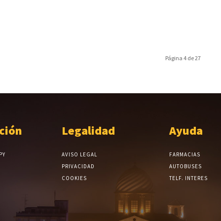
Página 4 de 27
ción
Legalidad
Ayuda
PY
AVISO LEGAL
FARMACIAS
PRIVACIDAD
AUTOBUSES
COOKIES
TELF. INTERES