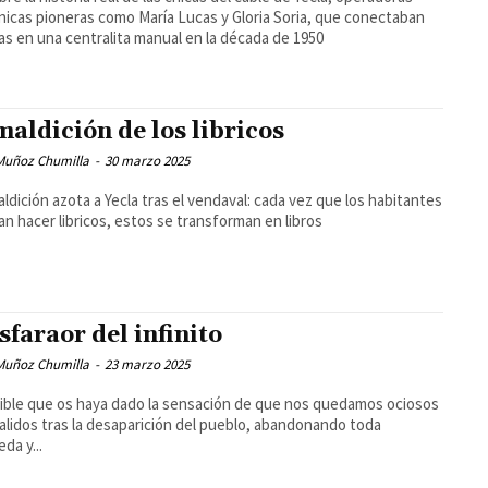
nicas pioneras como María Lucas y Gloria Soria, que conectaban
as en una centralita manual en la década de 1950
maldición de los libricos
 Muñoz Chumilla
-
30 marzo 2025
ldición azota a Yecla tras el vendaval: cada vez que los habitantes
an hacer libricos, estos se transforman en libros
esfaraor del infinito
 Muñoz Chumilla
-
23 marzo 2025
ible que os haya dado la sensación de que nos quedamos ociosos
alidos tras la desaparición del pueblo, abandonando toda
da y...