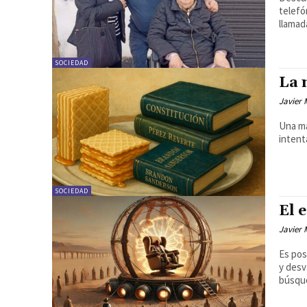
telefó
llamad
SOCIEDAD
La 
Javier
Una ma
intent
SOCIEDAD
El 
Javier
Es pos
y desv
búsque