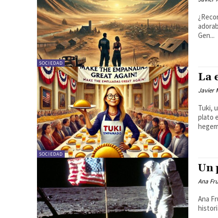
¿Recor
adorab
Gen...
SOCIEDAD
La 
Javier
Tuki, 
plato 
hegem
SOCIEDAD
Un 
Ana Fr
Ana Fr
histor