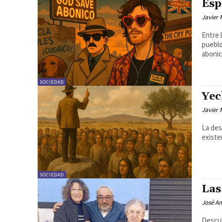
Esp
Javier
Entre 
pueblo
aboni
SOCIEDAD
Yec
Javier
La des
existe
SOCIEDAD
Las
José An
Descub