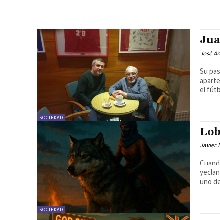
Jua
José An
Su pas
aparte
el fút
SOCIEDAD
Lob
Javier
Cuando
yeclan
uno de
SOCIEDAD