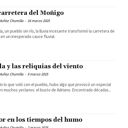
carretera del Moñigo
 Muñoz Chumilla
-
16 marzo 2025
la, un pueblo sin río, la lluvia incesante transformó la carretera de
a en un inesperado cauce fluvial.
la y las reliquias del viento
 Muñoz Chumilla
-
9 marzo 2025
o lo que voló con el pueblo, hubo algo que provocó un especial
en muchos yeclanos: el busto de Adriano. Encontrado décadas...
r en los tiempos del humo
 Muñoz Chumilla
-
2 marzo 2025