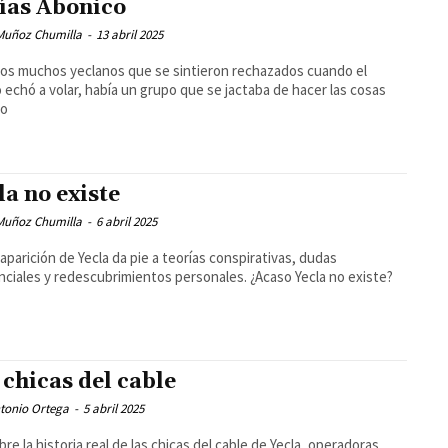
ías Abonico
 Muñoz Chumilla
-
13 abril 2025
los muchos yeclanos que se sintieron rechazados cuando el
 echó a volar, había un grupo que se jactaba de hacer las cosas
co
la no existe
 Muñoz Chumilla
-
6 abril 2025
aparición de Yecla da pie a teorías conspirativas, dudas
nciales y redescubrimientos personales. ¿Acaso Yecla no existe?
 chicas del cable
tonio Ortega
-
5 abril 2025
re la historia real de las chicas del cable de Yecla, operadoras