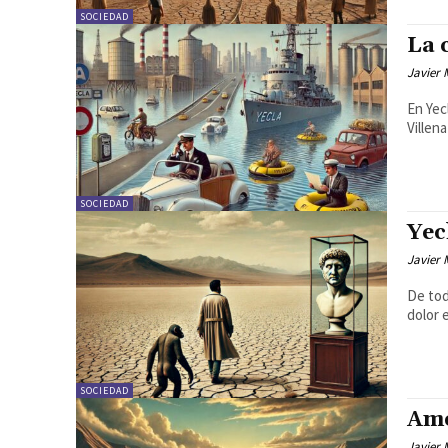
SOCIEDAD
La 
Javier
En Yec
Villen
SOCIEDAD
Yec
Javier
De tod
dolor 
SOCIEDAD
Amo
Javier