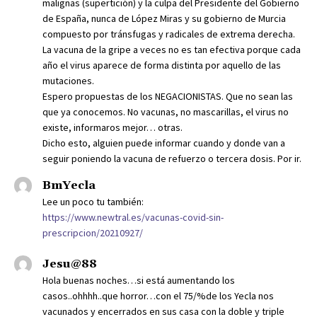
malignas (supertición) y la culpa del Presidente del Gobierno
de España, nunca de López Miras y su gobierno de Murcia
compuesto por tránsfugas y radicales de extrema derecha.
La vacuna de la gripe a veces no es tan efectiva porque cada
año el virus aparece de forma distinta por aquello de las
mutaciones.
Espero propuestas de los NEGACIONISTAS. Que no sean las
que ya conocemos. No vacunas, no mascarillas, el virus no
existe, informaros mejor… otras.
Dicho esto, alguien puede informar cuando y donde van a
seguir poniendo la vacuna de refuerzo o tercera dosis. Por ir.
BmYecla
Lee un poco tu también:
https://www.newtral.es/vacunas-covid-sin-
prescripcion/20210927/
Jesu@88
Hola buenas noches…si está aumentando los
casos..ohhhh..que horror…con el 75/%de los Yecla nos
vacunados y encerrados en sus casa con la doble y triple