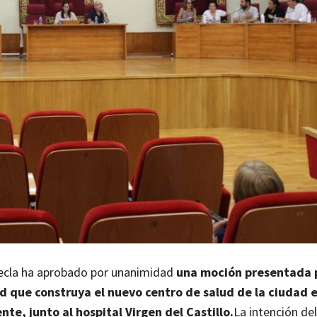
 Yecla ha aprobado por unanimidad
una moción presentada 
ud que construya el nuevo centro de salud de la ciudad 
nte, junto al hospital Virgen del Castillo.
La intención de