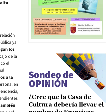
 alta
relación
ública ya
agan los
bajo de la
icó el
pal
Sondeo de
os a la
OPINIÓN
ersonal en
pendencia,
¿Cree que la Casa de
pendientes
Cultura debería llevar el
también