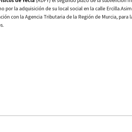
ísicos de Yecla
(ADFY) el segundo plazo de la subvención mu
por la adquisición de su local social en la calle Ercilla.
Asim
ción con la Agencia Tributaria de la Región de Murcia, para l
s.