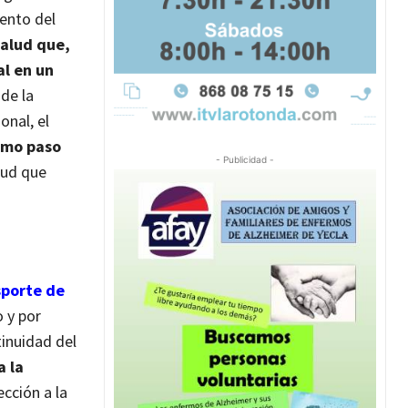
iento del
salud que,
al en un
de la
onal, el
ximo paso
- Publicidad -
lud que
sporte de
 y por
tinuidad del
a la
ección a la