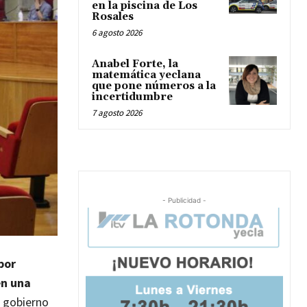
en la piscina de Los
Rosales
6 agosto 2026
Anabel Forte, la
matemática yeclana
que pone números a la
incertidumbre
7 agosto 2026
- Publicidad -
por
en una
l gobierno