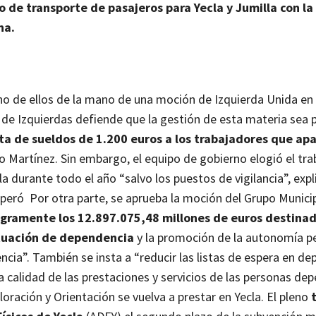
io de transporte de pasajeros para Yecla y Jumilla con la
na.
o de ellos de la mano de una moción de Izquierda Unida en 
n de Izquierdas defiende que la gestión de esta materia sea p
ta de sueldos de 1.200 euros a los trabajadores que ap
to Martínez.
Sin embargo, el equipo de gobierno elogió el tra
a durante todo el año “salvo los puestos de vigilancia”, expl
osperó
Por otra parte, se aprueba la moción del Grupo Munici
tegramente los 12.897.075,48 millones de euros destinad
ituación de dependencia
y la promoción de la autonomía p
ncia”. También se insta a “reducir las listas de espera en de
la calidad de las prestaciones y servicios de las personas de
aloración y Orientación se vuelva a prestar en Yecla.
El pleno