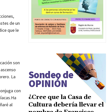
cciones,
astes de un
ice que le
ucación son
e ascenso
Sondeo de
orero. La
OPINIÓN
conjuga con
¿Cree que la Casa de
íacas.
Ha
Cultura debería llevar el
ñaré al