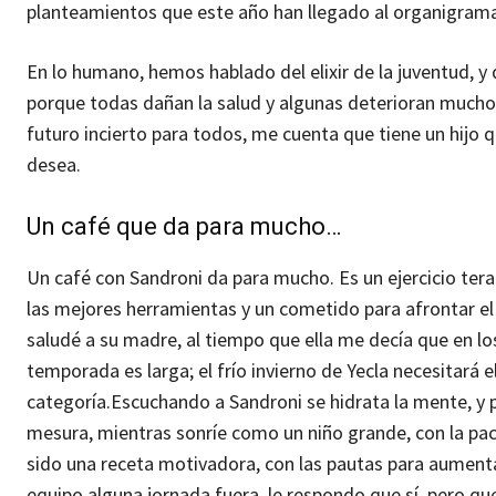
planteamientos que este año han llegado al organigrama
En lo humano, hemos hablado del elixir de la juventud, y d
porque todas dañan la salud y algunas deterioran mucho 
futuro incierto para todos, me cuenta que tiene un hijo 
desea.
Un café que da para mucho…
Un café con Sandroni da para mucho. Es un ejercicio ter
las mejores herramientas y un cometido para afrontar el 
saludé a su madre, al tiempo que ella me decía que en l
temporada es larga; el frío invierno de Yecla necesitará e
categoría.
Escuchando a Sandroni se hidrata la mente, y 
mesura, mientras sonríe como un niño grande, con la paci
sido una receta motivadora, con las pautas para aumentar
equipo alguna jornada fuera, le respondo que sí, pero qu