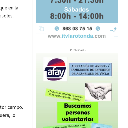
que en la
asoles.
- Publicidad -
ctor campo.
uera, lo