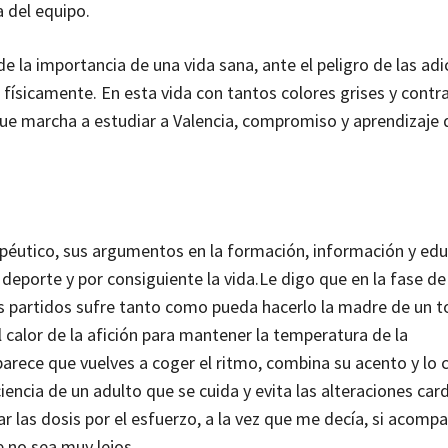
 del equipo.
e la importancia de una vida sana, ante el peligro de las adi
físicamente. En esta vida con tantos colores grises y contr
que marcha a estudiar a Valencia, compromiso y aprendizaje d
apéutico, sus argumentos en la formación, información y ed
deporte y por consiguiente la vida.
Le digo que en la fase d
os partidos sufre tanto como pueda hacerlo la madre de un t
l calor de la afición para mantener la temperatura de la
parece que vuelves a coger el ritmo, combina su acento y lo 
encia de un adulto que se cuida y evita las alteraciones card
 las dosis por el esfuerzo, a la vez que me decía, si acompa
e no sea muy lejos.