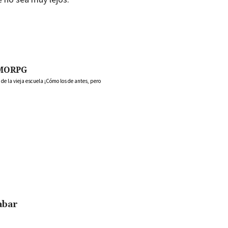
MORPG
 la vieja escuela ¡Cómo los de antes, pero
abar