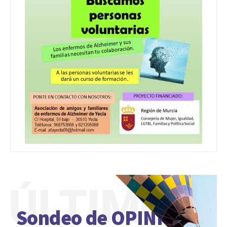
ÚLTIMO
Sondeo de OPINIÓN