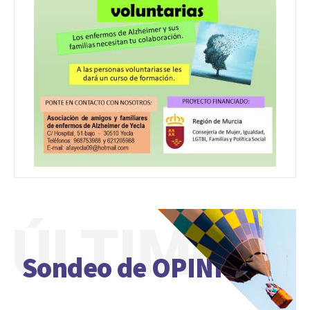
ÚLTIMO
Sondeo de OPINIÓN