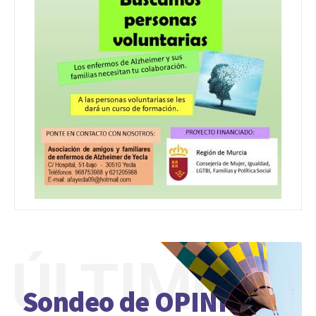
ÚLTIMO
Sondeo de OPINIÓN