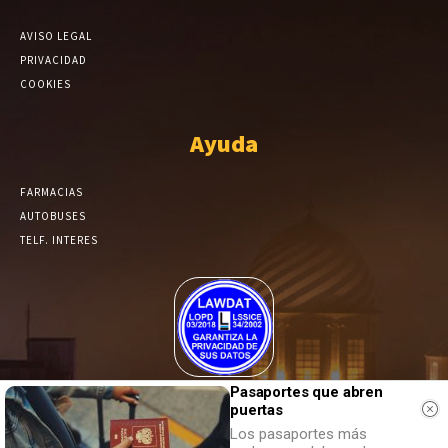
AVISO LEGAL
PRIVACIDAD
COOKIES
Ayuda
FARMACIAS
AUTOBUSES
TELF. INTERES
El Periódico de Yecla alcanza un grado más de compromiso en el
Pasaportes que abren
tratamiento de sus datos.
puertas
Los pasaportes más