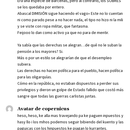
Era una especie de Bárcenas, pero al contrario, los SOBRES
se los quedaba por entero.
Abascal DIMISIÓN sigue haciendo el vago» Este no lo cuentan
ni como parado pese a no hacer nada, el tipo no hizo ni la mili
y se viste con ropa militar, que fantasma.
Feijooo lo dan como activo ya que no para de mentir.
Ya sabía que las derechas se alegran…de qué no le suban la
pensión a los mayores? Si.
Más o por un estilo se alegrarían de que el desempleo
subiera.
Las derechas no hacen política para el pueblo, hacen política
para las oligarquías.
Cómo en la república, no estaban dispuestos a perder sus
privilegios y dieron un golpe de Estado fallido que costó más
sangre que todas las guerras carlistas juntas.
Avatar de copernicus
heso, heso, ke alla mas travejando pa ke paguen inpuestos y
hasy llo i los mihos podemos seguir bibiendo del kuento y las
paguicas con los hinpuestos ke piagan lo kurrantes.