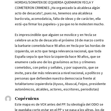
HORDAS/SOMATEN DE IZQUIERDA QUEMARON YECLA Y
COMETIERON CRIMENES ¿Ha organizado la alcaldesa algún
acto de desacato?, pues no, tenemos una alcaldesa
burócrata, acomodaticia, falta de ideas y de carácter, ella
está «pa firmar los papeles» y pa que no le molesten mucho.
Es imprescindible que alguien se movilice y en Yecla se
celebre un acto de desacato el próximo 16 de marzo contra
la barbarie cometida hace 90 años en Yecla por las hordas de
izquierda, un acto que tenga relevancia nacional, que toda
España sepa lo que hizo la izquierda hace 90 años, que se
enumere cada uno de los gravísimos actos y crímenes
cometidos, con pelos y señales, y por supuesto, que se
invite, para dar más relevancia a nivel nacional, a políticos y
personas que defienden nuestra democracia frente al
totalitarismo izquierdista (Ayuso, Abascal, Feijoo, presidente
autonómicos, alcaldes, actores, escritores, periodistas)
Copérnicus
Este mapa es de VOX antes del PP. Su ideología del ODIO se
le quedaba corto estar en el PP y se pasa a los ultras, los de