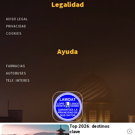
Legalidad
AVISO LEGAL
PRIVACIDAD
COOKIES
Ayuda
FARMACIAS
AUTOBUSES
TELF. INTERES
El Periódico de Yecla alcanza un grado más de compromiso en el
Top 2026: destinos
tratamiento de sus datos.
clave