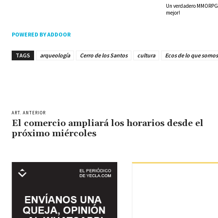
Un verdadero MMORPG de
mejor!
POWERED BY ADDOOR
TAGS
arqueología
Cerro de los Santos
cultura
Ecos de lo que somos
ART. ANTERIOR
El comercio ampliará los horarios desde el
próximo miércoles