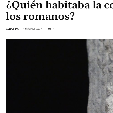
¿Quién habitaba la c
los romanos?
David Val
8 febrero 2021
1