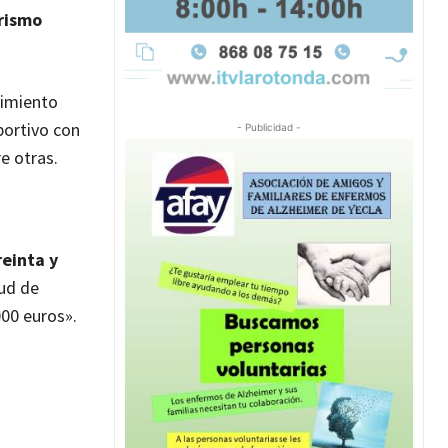
urismo
cimiento
portivo con
- Publicidad -
e otras.
reinta y
tud de
000 euros».