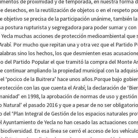
alimentos de proximidad y de temporada, en nuestra forma d
de desechos, en la reutilización de objetos o en el respeto po
e objetivo se precisa de la participación unánime, también l
sa postura rupturista y segregadora para poder sumar y con 
Yecla muchas acciones de protección medioambiental que s
Arabí. Por mucho que repitan una y otra vez que el Partido P
palabras sino los hechos, los que desmienten esas acusacione
o del Partido Popular el que tramitó la compra del Monte Ara
 continuar ampliando la propiedad municipal con la adquisi
el ‘pocico de la Buitrera’ hace unos años.
Porque bajo gobier
otección con las que cuenta el Arabí; la declaración de ‘Bie
umanidad’ en 1998, la aprobación de normas de uso y gestión
 Natural’ el pasado 2016 y que a pesar de no ser obligatorio
o del ‘Plan Integral de Gestión de los espacios naturales pr
el Ayuntamiento de Yecla no han cesado las actuaciones con
 biodiversidad. En esa línea se cerró el acceso de los vehícu