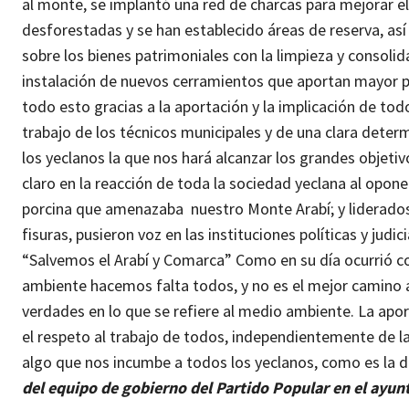
al monte, se implantó una red de charcas para mejorar e
desforestadas y se han establecido áreas de reserva, así 
sobre los bienes patrimoniales con la limpieza y consolida
instalación de nuevos cerramientos que aportan mayor pr
todo esto gracias a la aportación y la implicación de tod
trabajo de los técnicos municipales y de una clara determ
los yeclanos la que nos hará alcanzar los grandes objet
claro en la reacción de toda la sociedad yeclana al opo
porcina que amenazaba nuestro Monte Arabí; y liderados p
fisuras, pusieron voz en las instituciones políticas y ju
“Salvemos el Arabí y Comarca”
Como en su día ocurrió c
ambiente hacemos falta todos, y no es el mejor camino a
verdades en lo que se refiere al medio ambiente.
La apor
el respeto al trabajo de todos, independientemente de la 
algo que nos incumbe a todos los yeclanos, como es la
del equipo de gobierno del Partido Popular en el ayun