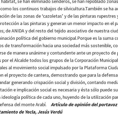
l hábitat, se han eliminado senderos, se han repoblado zona
como los continuos trabajos de silvicultura.
También se ha a
ción de las zonas de ‘cazoletas’ y de las pinturas rupestres y
otección a las pinturas y generan un menor impacto en el pa
os; de ANIDA y del resto del tejido asociativo de nuestra ciu
inación política del gobierno municipal.
Porque es la suma co
ivos de transformación hacia una sociedad más sostenible, 
nerse de manera unánime y contundente ante un proyecto de 
or el Alcalde todos los grupos de la Corporación Municipal,
diciales al movimiento social impulsado por la Plataforma Ciu
on el proyecto de cantera, demostrando que para la defens
ndar generando crispación social y división, contando medi
tación e implicación social es necesaria y ésta sólo puede s
ideología política de cada uno, huyendo de la utilización pa
 defensa del monte Arabí.
Artículo de opinión del portavoz
tamiento de Yecla, Jesús Verdú