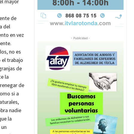
 el mayor
mente de
a del
ento en vez
- Publicidad -
iente.
los, no es
 el trabajo
granjas de
e la
y renegar de
como si a
aturales,
obra nadie
ue la
 un