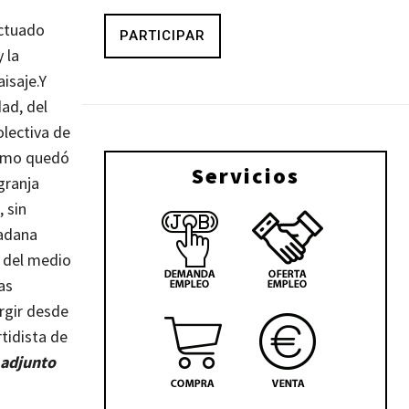
s
ctuado
PARTICIPAR
 la
isaje.
Y
dad, del
lectiva de
como quedó
Servicios
granja
 sin
dadana
a del medio
as
urgir desde
rtidista de
 adjunto