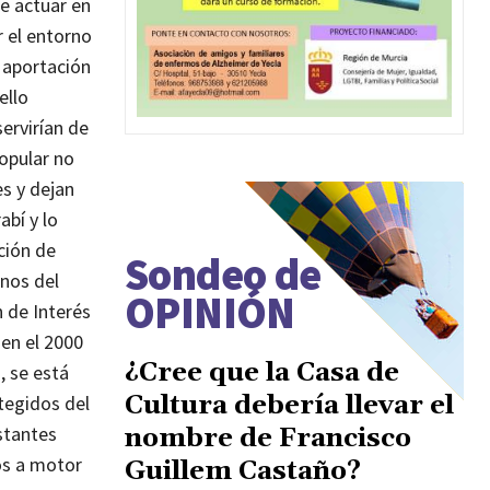
e actuar en
r el entorno
a aportación
ello
ervirían de
opular no
s y dejan
bí y lo
ción de
Sondeo de
nos del
OPINIÓN
n de Interés
 en el 2000
¿Cree que la Casa de
, se está
Cultura debería llevar el
otegidos del
stantes
nombre de Francisco
los a motor
Guillem Castaño?