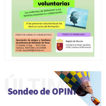
ÚLTIMO
Sondeo de OPINIÓN