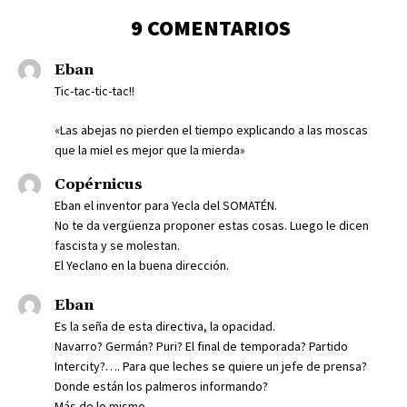
9 COMENTARIOS
Eban
Tic-tac-tic-tac!!
«Las abejas no pierden el tiempo explicando a las moscas
que la miel es mejor que la mierda»
Copérnicus
Eban el inventor para Yecla del SOMATÉN.
No te da vergüenza proponer estas cosas. Luego le dicen
fascista y se molestan.
El Yeclano en la buena dirección.
Eban
Es la seña de esta directiva, la opacidad.
Navarro? Germán? Puri? El final de temporada? Partido
Intercity?…. Para que leches se quiere un jefe de prensa?
Donde están los palmeros informando?
Más de lo mismo…