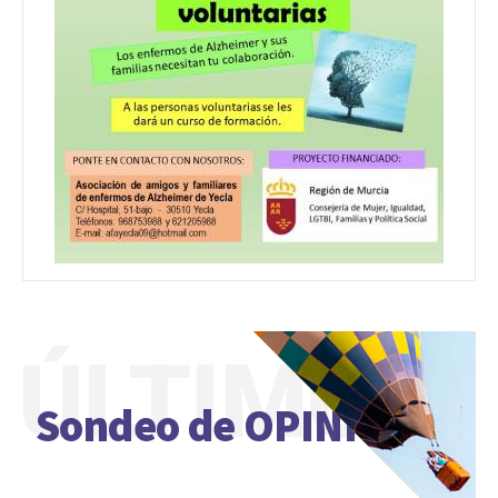
ÚLTIMO
Sondeo de OPINIÓN