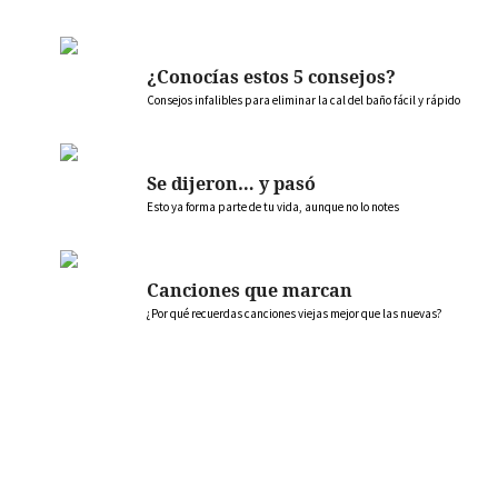
¿Conocías estos 5 consejos?
Consejos infalibles para eliminar la cal del baño fácil y rápido
Se dijeron… y pasó
Esto ya forma parte de tu vida, aunque no lo notes
Canciones que marcan
¿Por qué recuerdas canciones viejas mejor que las nuevas?