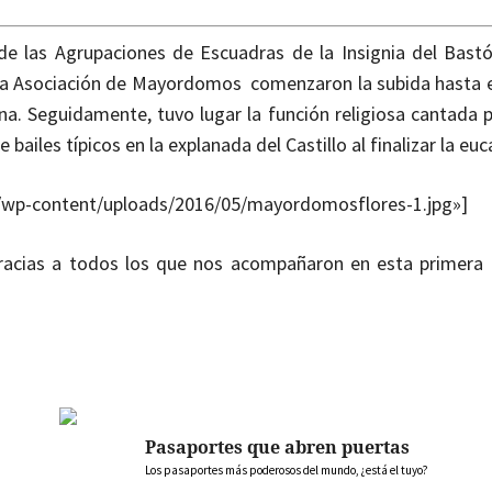
e las Agrupaciones de Escuadras de la Insignia del Bastó
de la Asociación de Mayordomos comenzaron la subida hasta e
rona. Seguidamente, tuvo lugar la función religiosa cantada 
iles típicos en la explanada del Castillo al finalizar la euca
com/wp-content/uploads/2016/05/mayordomosflores-1.jpg»]
racias a todos los que nos acompañaron en esta primera
Pasaportes que abren puertas
Los pasaportes más poderosos del mundo, ¿está el tuyo?