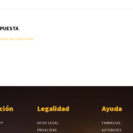
SPUESTA
 DEJAR UN COMENTARIO
ción
Legalidad
Ayuda
PY
AVISO LEGAL
FARMACIAS
PRIVACIDAD
AUTOBUSES