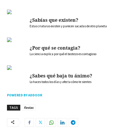
¿Sabías que existen?
Estas criaturas existen y parecen sacadas de otro planeta
¿Por qué se contagia?
La ciencia explica por qué el bostezo es contagioso
¿Sabes qué baja tu ánimo?
Lo haces todos los días y afecta cómo te sientes
POWERED BY ADDOOR
TAGS
fiestas