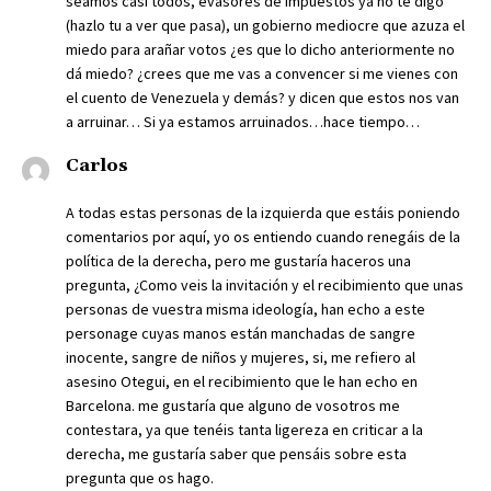
seamos casi todos, evasores de impuestos ya no te digo
(hazlo tu a ver que pasa), un gobierno mediocre que azuza el
miedo para arañar votos ¿es que lo dicho anteriormente no
dá miedo? ¿crees que me vas a convencer si me vienes con
el cuento de Venezuela y demás? y dicen que estos nos van
a arruinar… Si ya estamos arruinados…hace tiempo…
Carlos
A todas estas personas de la izquierda que estáis poniendo
comentarios por aquí, yo os entiendo cuando renegáis de la
política de la derecha, pero me gustaría haceros una
pregunta, ¿Como veis la invitación y el recibimiento que unas
personas de vuestra misma ideología, han echo a este
personage cuyas manos están manchadas de sangre
inocente, sangre de niños y mujeres, si, me refiero al
asesino Otegui, en el recibimiento que le han echo en
Barcelona. me gustaría que alguno de vosotros me
contestara, ya que tenéis tanta ligereza en criticar a la
derecha, me gustaría saber que pensáis sobre esta
pregunta que os hago.