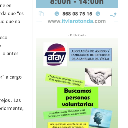
one en
erda que “es
ud que no
a
- Publicidad -
deco
o
 lo antes
r” a cargo
rejos . Las
eriormente,