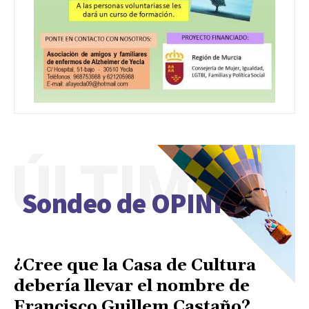
ÚLTIMO
Sondeo de OPINIÓN
¿Cree que la Casa de Cultura
debería llevar el nombre de
Francisco Guillem Castaño?