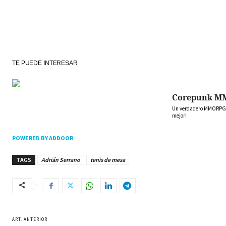
TE PUEDE INTERESAR
Corepunk M
Un verdadero MMORPG de
mejor!
POWERED BY ADDOOR
TAGS
Adrián Serrano
tenis de mesa
ART. ANTERIOR