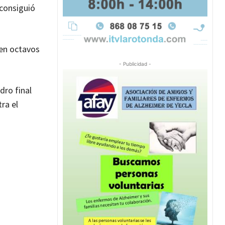
 consiguió
 en octavos
- Publicidad -
dro final
ra el