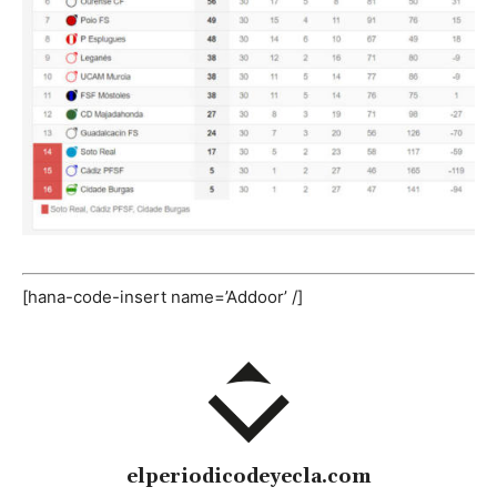
[hana-code-insert name=’Addoor’ /]
elperiodicodeyecla.com