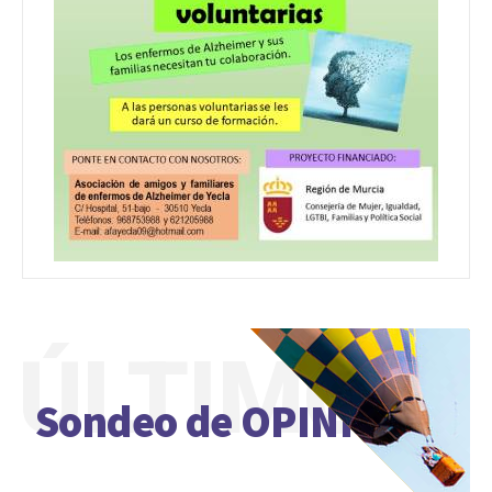
ÚLTIMO
Sondeo de OPINIÓN