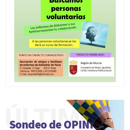
ÚLTIMO
Sondeo de OPINIÓN