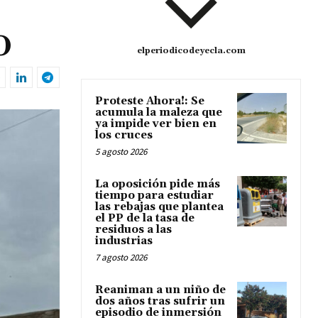
O
elperiodicodeyecla.com
Proteste Ahora!: Se
acumula la maleza que
ya impide ver bien en
los cruces
5 agosto 2026
La oposición pide más
tiempo para estudiar
las rebajas que plantea
el PP de la tasa de
residuos a las
industrias
7 agosto 2026
Reaniman a un niño de
dos años tras sufrir un
episodio de inmersión