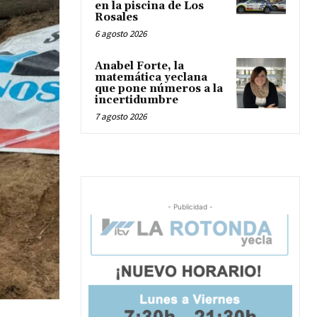
en la piscina de Los
Rosales
6 agosto 2026
Anabel Forte, la
matemática yeclana
que pone números a la
incertidumbre
7 agosto 2026
- Publicidad -