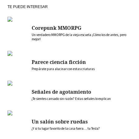
TE PUEDE INTERESAR
Corepunk MMORPG
Un verdadero MMORPG de la vieja escuela ¡Cómo los de antes, pero
mejor!
Parece ciencia ficción
Prepárate para alucinar con estas criaturas
Señales de agotamiento
¿Te sientes cansado sin razón? Estas señales lo explican
Un salón sobre ruedas
¿Y si tu lugar favorito de la casa fuera… tu Tesla?