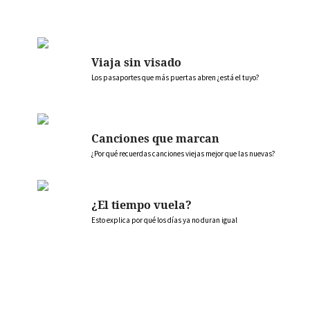
Viaja sin visado
Los pasaportes que más puertas abren ¿está el tuyo?
Canciones que marcan
¿Por qué recuerdas canciones viejas mejor que las nuevas?
¿El tiempo vuela?
Esto explica por qué los días ya no duran igual