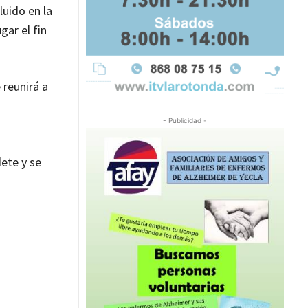
luido en la
ar el fin
 reunirá a
- Publicidad -
ete y se