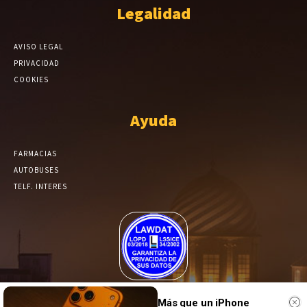
Legalidad
AVISO LEGAL
PRIVACIDAD
COOKIES
Ayuda
FARMACIAS
AUTOBUSES
TELF. INTERES
El Periódico de Yecla alcanza un grado más de compromiso en el
tratamiento de sus datos.
Más que un iPhone