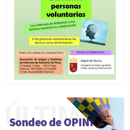
ÚLTIMO
Sondeo de OPINIÓN