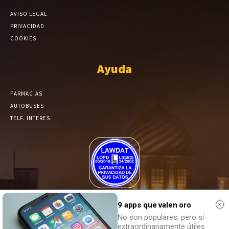
AVISO LEGAL
PRIVACIDAD
COOKIES
Ayuda
FARMACIAS
AUTOBUSES
TELF. INTERES
El Periódico de Yecla alcanza un grado más de compromiso en el
tratamiento de sus datos.
9 apps que valen oro
No son populares, pero sí
extraordinariamente útiles