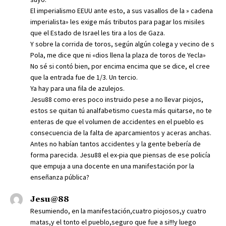
El imperialismo EEUU ante esto, a sus vasallos de la » cadena
imperialista» les exige más tributos para pagar los misiles
que el Estado de Israel les tira a los de Gaza.
Y sobre la corrida de toros, según algún colega y vecino de s
Pola, me dice que ni «dios llena la plaza de toros de Yecla»
No sé si contó bien, por encima encima que se dice, el cree
que la entrada fue de 1/3. Un tercio.
Ya hay para una fila de azulejos.
Jesu88 como eres poco instruido pese a no llevar piojos,
estos se quitan tú analfabetismo cuesta más quitarse, no te
enteras de que el volumen de accidentes en el pueblo es
consecuencia de la falta de aparcamientos y aceras anchas.
Antes no habían tantos accidentes y la gente bebería de
forma parecida. Jesu88 el ex-pia que piensas de ese policía
que empuja a una docente en una manifestación por la
enseñanza pública?
Jesu@88
Resumiendo, en la manifestación,cuatro piojosos,y cuatro
matas,y el tonto el pueblo,seguro que fue a si!!!y luego